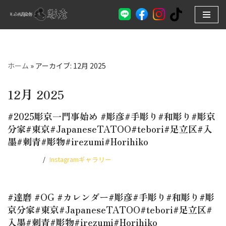
コ
ン
テ
ン
ホーム
»
アーカイブ: 12月 2025
ツ
へ
12月 2025
ス
#2025彫京一門事始め #彫彦#手彫り#和彫り#彫京
キ
分家#東京#JapaneseTATOO#tebori#足立区#入
ッ
墨#刺青#彫物#irezumi#Horihiko
プ
2025.12.14
Instagramギャラリー
#達磨 #OG #カレンダー#彫彦#手彫り#和彫り#彫
京分家#東京#JapaneseTATOO#tebori#足立区#
入墨#刺青#彫物#irezumi#Horihiko