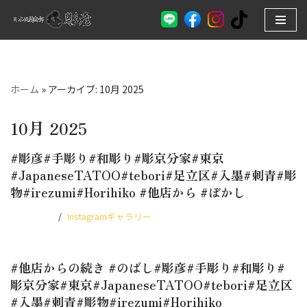
コ
ン
テ
ン
ホーム
»
アーカイブ: 10月 2025
ツ
へ
10月 2025
ス
#彫彦#手彫り#和彫り#彫京分家#東京
キ
#JapaneseTATOO#tebori#足立区#入墨#刺青#彫
ッ
物#irezumi#Horihiko #他店から #ぼかし
プ
2025.10.29
Instagramギャラリー
#他店からの続き #のばし#彫彦#手彫り#和彫り#
彫京分家#東京#JapaneseTATOO#tebori#足立区
#入墨#刺青#彫物#irezumi#Horihiko